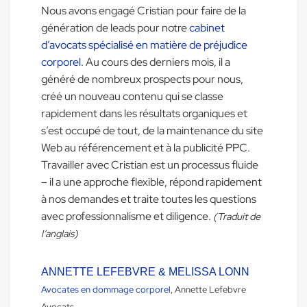
Nous avons engagé Cristian pour faire de la
génération de leads pour notre
cabinet
d’avocats spécialisé en matière de préjudice
corporel.
Au cours des derniers mois, il a
Je dois d
ppement
généré de nombreux prospects pour nous,
vraiment 
 au bien-
créé un nouveau contenu qui se classe
qualité d
ience
rapidement dans les résultats organiques et
a niche
s’est occupé de tout, de la maintenance du site
MAUDE
étique,
Web au référencement et à la publicité PPC.
Propriéta
l’a
Travailler avec Cristian est un processus fluide
 a
– il a une approche flexible, répond rapidement
cieux,
à nos demandes et traite toutes les questions
es
avec professionnalisme et diligence.
(Traduit de
e
l’anglais)
ANNETTE LEFEBVRE & MELISSA LONN
Avocates en dommage corporel
, Annette Lefebvre
Avocats